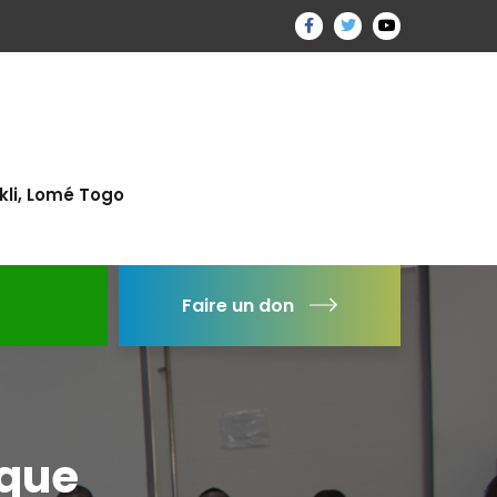
kli, Lomé Togo
Faire un don
ique